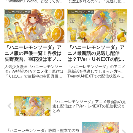
「Wonderful World」となってお
で放送されるの？」「見逃し配信
り、どちらも作品の甘酸っぱい青
はある？」と気になる方も多いの
春を彩る楽曲です。本記事では、
ではないでしょうか。この記事で
ハニーレモンソーダ
ハニーレモンソーダ
&TEAMが手掛けるこれらの楽曲
は、TVアニメ『ハニーレモンソー
の魅力や、彼らのコメントについ
ダ』の放送時間や配信サービスに
て詳しく紹介します。
ついて詳しくまとめました。放送
スケジュールをチェックして、見
逃さずに楽しみましょう！
『ハニーレモンソーダ』ア
『ハニーレモンソーダ』ア
ニメ版の声優一覧！界役は
ニメ最新話の見逃し配信
矢野奨吾、羽花役は市ノ瀬
は？TVer・U-NEXTの配信
加那
状況まとめ
人気少女漫画『ハニーレモンソー
『ハニーレモンソーダ』のアニメ
ダ』が待望のTVアニメ化！原作は
最新話を見逃してしまった方へ、
「りぼん」で連載中の村田真優先
TVerやU-NEXTでの配信状況をま
生による作品で、多くのファンに
とめました。無料で視聴できるの
愛され続けています。本記事で
か、配信期間はいつまでなのか、
は、アニメ『ハニーレモンソー
各サービスの特徴とともに詳しく
ダ』の豪華声優陣を一覧で紹介！
ご紹介します。
メインキャストの詳細をチェック
『ハニーレモンソーダ』アニメ最新話の見
していきましょう。
逃し配信は？TVer・U-NEXTの配信状況ま
とめ
『ハニーレモンソーダ』静岡・熊本での放