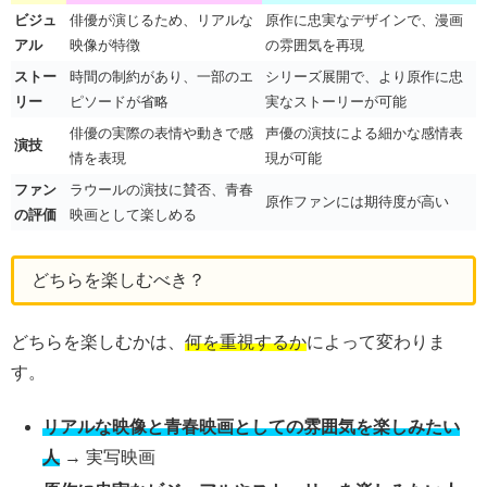
ビジュ
俳優が演じるため、リアルな
原作に忠実なデザインで、漫画
アル
映像が特徴
の雰囲気を再現
ストー
時間の制約があり、一部のエ
シリーズ展開で、より原作に忠
リー
ピソードが省略
実なストーリーが可能
俳優の実際の表情や動きで感
声優の演技による細かな感情表
演技
情を表現
現が可能
ファン
ラウールの演技に賛否、青春
原作ファンには期待度が高い
の評価
映画として楽しめる
どちらを楽しむべき？
どちらを楽しむかは、
何を重視するか
によって変わりま
す。
リアルな映像と青春映画としての雰囲気を楽しみたい
人
→ 実写映画