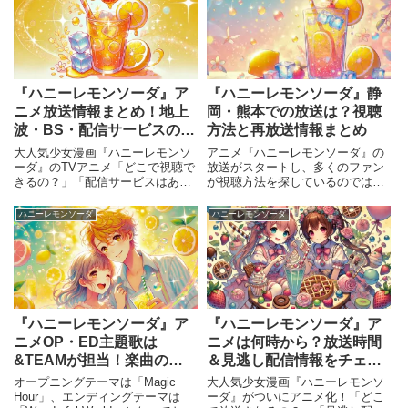
『ハニーレモンソーダ』ア
『ハニーレモンソーダ』静
ニメ放送情報まとめ！地上
岡・熊本での放送は？視聴
波・BS・配信サービスの視
方法と再放送情報まとめ
聴方法
大人気少女漫画『ハニーレモンソ
アニメ『ハニーレモンソーダ』の
ーダ』のTVアニメ「どこで視聴で
放送がスタートし、多くのファン
きるの？」「配信サービスはあ
が視聴方法を探しているのではな
る？」と気になる方のために、地
いでしょうか。本記事では、静岡
上波・BS・CSの放送情報や配信
や熊本での放送情報、視聴方法、
ハニーレモンソーダ
ハニーレモンソーダ
サービスをまとめました。
再放送の有無について詳しくまと
めました。
『ハニーレモンソーダ』ア
『ハニーレモンソーダ』ア
ニメOP・ED主題歌は
ニメは何時から？放送時間
&TEAMが担当！楽曲の魅
＆見逃し配信情報をチェッ
力を紹介
ク！
オープニングテーマは「Magic
大人気少女漫画『ハニーレモンソ
Hour」、エンディングテーマは
ーダ』がついにアニメ化！「どこ